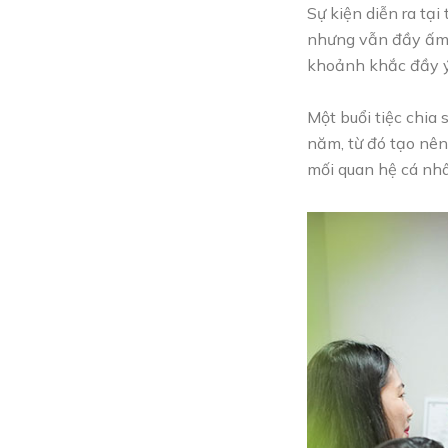
Sự kiện diễn ra tạ
nhưng vẫn đầy ấm á
khoảnh khắc đầy ý 
Một buổi tiệc chia 
năm, từ đó tạo nên
mối quan hệ cá nhâ