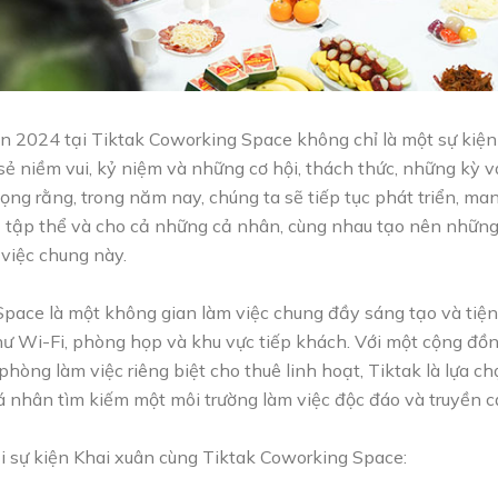
n 2024 tại Tiktak Coworking Space không chỉ là một sự kiện
sẻ niềm vui, kỷ niệm và những cơ hội, thách thức, những kỳ 
vọng rằng, trong năm nay, chúng ta sẽ tiếp tục phát triển, ma
ả tập thể và cho cả những cả nhân, cùng nhau tạo nên nhữn
 việc chung này.
pace là một không gian làm việc chung đầy sáng tạo và tiện
như Wi-Fi, phòng họp và khu vực tiếp khách. Với một cộng đ
phòng làm việc riêng biệt cho thuê linh hoạt, Tiktak là lựa c
 nhân tìm kiếm một môi trường làm việc độc đáo và truyền 
i sự kiện Khai xuân cùng Tiktak Coworking Space: