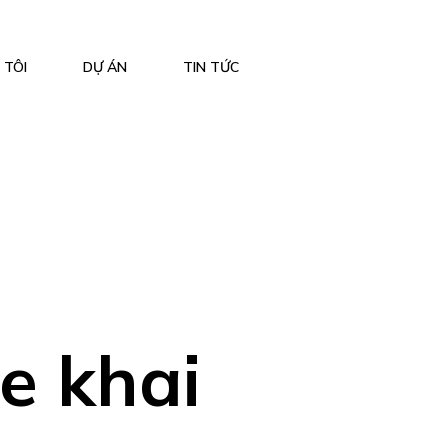
 TÔI
DỰ ÁN
TIN TỨC
e khai