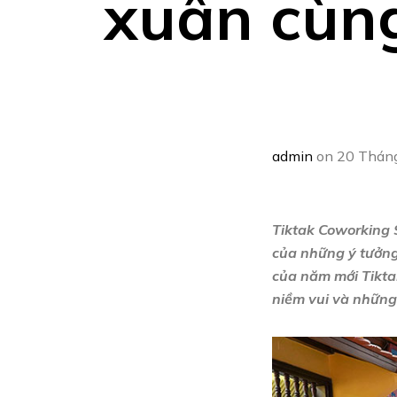
xuân cùn
admin
on 20 Tháng
Tiktak Coworking 
của những ý tưởng
của năm mới Tikta
niềm vui và những 