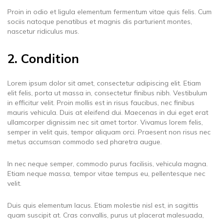
Proin in odio et ligula elementum fermentum vitae quis felis. Cum
sociis natoque penatibus et magnis dis parturient montes,
nascetur ridiculus mus.
2. Condition
Lorem ipsum dolor sit amet, consectetur adipiscing elit. Etiam
elit felis, porta ut massa in, consectetur finibus nibh. Vestibulum
in efficitur velit. Proin mollis est in risus faucibus, nec finibus
mauris vehicula. Duis at eleifend dui. Maecenas in dui eget erat
ullamcorper dignissim nec sit amet tortor. Vivamus lorem felis,
semper in velit quis, tempor aliquam orci. Praesent non risus nec
metus accumsan commodo sed pharetra augue.
In nec neque semper, commodo purus facilisis, vehicula magna.
Etiam neque massa, tempor vitae tempus eu, pellentesque nec
velit.
Duis quis elementum lacus. Etiam molestie nisl est, in sagittis
quam suscipit at. Cras convallis, purus ut placerat malesuada,