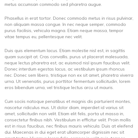
metus accumsan commodo sed pharetra augue.
Phasellus in erat tortor. Donec commodo metus in risus pulvinar,
non aliquam massa congue. In nec neque semper, commodo
purus facilisis, vehicula magna. Etiam neque massa, tempor
vitae tempus eu, pellentesque nec velit.
Duis quis elementum lacus. Etiam molestie nisl est, in sagittis
quam suscipit at. Cras convallis, purus ut placerat malesuada,
neque lectus pharetra est, ac euismod nisl ipsum faucibus velit.
Donec interdum egestas lacus, ac vestibulum ipsum rhoncus
nec. Donec sem libero, tristique non ex sit amet, pharetra viverra
urna. Ut venenatis, purus porttitor fermentum sollicitudin, lorem
eros bibendum urna, vel tristique lectus arcu ut mauris.
Cum sociis natoque penatibus et magnis dis parturient montes,
nascetur ridiculus mus. Ut dolor diam, imperdiet id varius sit
amet, sollicitudin non velit. Etiam elit felis, porta ut massa in,
consectetur finibus nibh. Vestibulum in efficitur velit. Proin mollis
est in risus faucibus, nec finibus mauris vehicula. Duis at eleifend
dui. Maecenas in dui eget erat ullamcorper dignissim nec sit