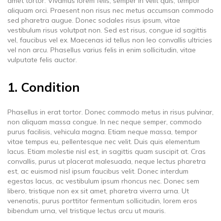
amet tortor. Vivamus lorem felis, semper in velit quis, tempor
aliquam orci. Praesent non risus nec metus accumsan commodo
sed pharetra augue. Donec sodales risus ipsum, vitae
vestibulum risus volutpat non. Sed est risus, congue id sagittis
vel, faucibus vel ex. Maecenas id tellus non leo convallis ultricies
vel non arcu. Phasellus varius felis in enim sollicitudin, vitae
vulputate felis auctor.
1. Condition
Phasellus in erat tortor. Donec commodo metus in risus pulvinar,
non aliquam massa congue. In nec neque semper, commodo
purus facilisis, vehicula magna. Etiam neque massa, tempor
vitae tempus eu, pellentesque nec velit. Duis quis elementum
lacus. Etiam molestie nisl est, in sagittis quam suscipit at. Cras
convallis, purus ut placerat malesuada, neque lectus pharetra
est, ac euismod nisl ipsum faucibus velit. Donec interdum
egestas lacus, ac vestibulum ipsum rhoncus nec. Donec sem
libero, tristique non ex sit amet, pharetra viverra urna. Ut
venenatis, purus porttitor fermentum sollicitudin, lorem eros
bibendum urna, vel tristique lectus arcu ut mauris.