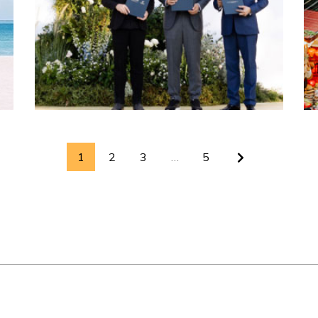
1
2
3
…
5